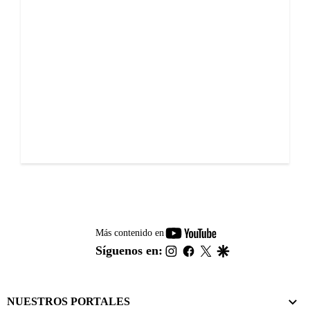
youtube-
Más contenido en
footer
instagram
facebook
twitter
google
Síguenos en:
NUESTROS PORTALES