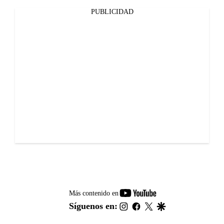
PUBLICIDAD
youtube-
Más contenido en
footer
instagram
facebook
twitter
google
Síguenos en: