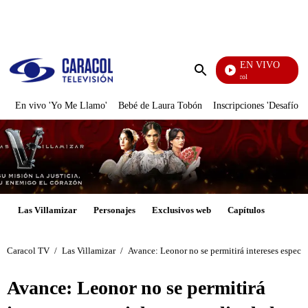
PUBLICIDAD
EN VIVO
Noticias Caracol
Enviar
búsqueda
En vivo 'Yo Me Llamo'
Bebé de Laura Tobón
Inscripciones 'Desafío'
Las Villamizar
Personajes
Exclusivos web
Capítulos
Caracol TV
/
Las Villamizar
/
Avance: Leonor no se permitirá intereses especia
Avance: Leonor no se permitirá