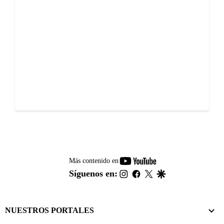
youtube-
Más contenido en
footer
instagram
facebook
twitter
google
Síguenos en:
NUESTROS PORTALES