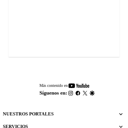
youtube-
Más contenido en
footer
instagram
facebook
twitter
google
Síguenos en:
NUESTROS PORTALES
SERVICIOS