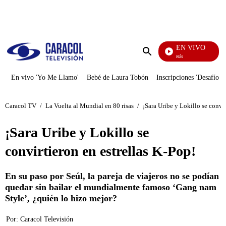
PUBLICIDAD
EN VIVO
También Caerás
Enviar
búsqueda
En vivo 'Yo Me Llamo'
Bebé de Laura Tobón
Inscripciones 'Desafío'
Caracol TV
/
La Vuelta al Mundial en 80 risas
/
¡Sara Uribe y Lokillo se convir
¡Sara Uribe y Lokillo se
convirtieron en estrellas K-Pop!
En su paso por Seúl, la pareja de viajeros no se podían
quedar sin bailar el mundialmente famoso ‘Gang nam
Style’, ¿quién lo hizo mejor?
Por:
Caracol Televisión