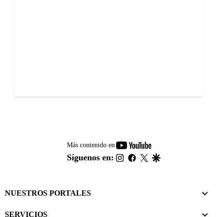
youtube-
Más contenido en
footer
instagram
facebook
twitter
google
Síguenos en:
NUESTROS PORTALES
SERVICIOS