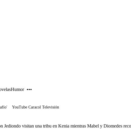
PUBLICIDAD
velas
Humor
afío'
YouTube Caracol Televisión
n Jediondo visitan una tribu en Kenia mientras Mabel y Diomedes rec