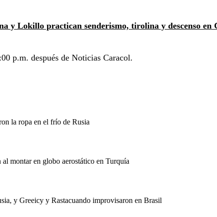
a y Lokillo practican senderismo, tirolina y descenso en 
:00 p.m. después de Noticias Caracol.
ron la ropa en el frío de Rusia
al montar en globo aerostático en Turquía
sia, y Greeicy y Rastacuando improvisaron en Brasil