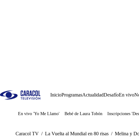
Inicio
Programas
Actualidad
Desafío
En vivo
No
En vivo 'Yo Me Llamo'
Bebé de Laura Tobón
Inscripciones 'Des
Juegos
Caracol TV
/
La Vuelta al Mundial en 80 risas
/
Melina y Do