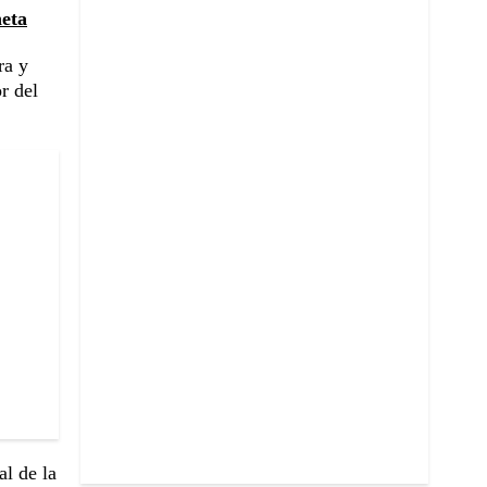
neta
ra y
r del
al de la