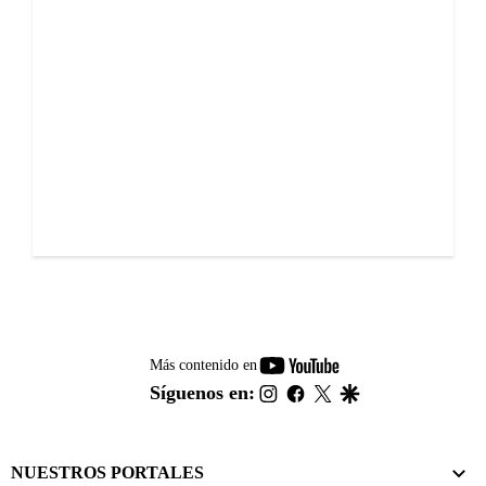
youtube-
Más contenido en
footer
instagram
facebook
twitter
google
Síguenos en:
NUESTROS PORTALES