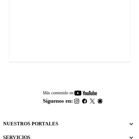
youtube-
Más contenido en
footer
instagram
facebook
twitter
google
Síguenos en:
NUESTROS PORTALES
SERVICIOS