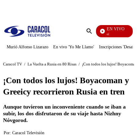
PUBLICIDAD
EN VIVO
Noticias Caracol
Enviar
búsqueda
Murió Alfonso Lizarazo
En vivo 'Yo Me Llamo'
Inscripciones 'Desafío
Caracol TV
/
La Vuelta a Rusia en 80 Risas
/
¡Con todos los lujos! Boyacoman 
¡Con todos los lujos! Boyacoman y
Greeicy recorrieron Rusia en tren
Aunque tuvieron un inconveniente cuando se iban a
subir, los dos disfrutaron de su viaje hasta Nizhny
Nóvgorod.
Por:
Caracol Televisión