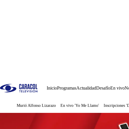
Inicio
Programas
Actualidad
Desafío
En vivo
No
Murió Alfonso Lizarazo
En vivo 'Yo Me Llamo'
Inscripciones '
Juegos