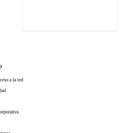
O
ceso a la red
idad
orporativa