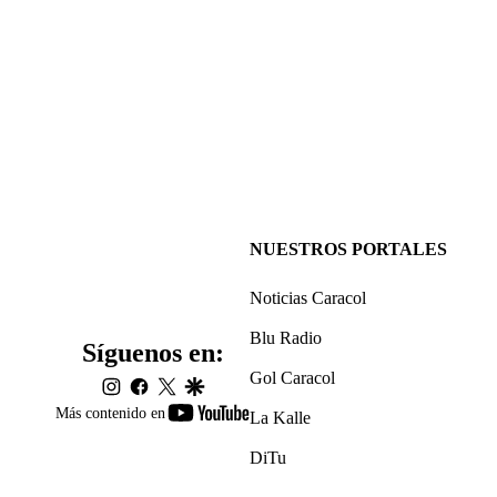
NUESTROS PORTALES
Noticias Caracol
Blu Radio
Síguenos en:
Gol Caracol
instagram
facebook
twitter
google
youtube-
Más contenido en
La Kalle
footer
DiTu