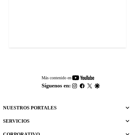
youtube-
Más contenido en
footer
instagram
facebook
twitter
google
Síguenos en:
NUESTROS PORTALES
SERVICIOS
CORPORATIVO