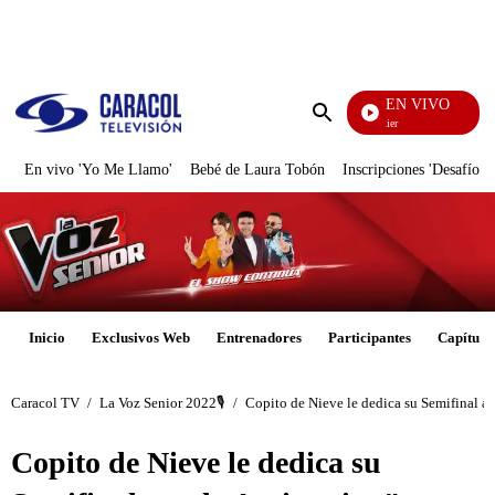
PUBLICIDAD
EN VIVO
Noches De Premier
Enviar
búsqueda
En vivo 'Yo Me Llamo'
Bebé de Laura Tobón
Inscripciones 'Desafío'
Inicio
Exclusivos Web
Entrenadores
Participantes
Capítulo
Caracol TV
/
La Voz Senior 2022🎙️
/
Copito de Nieve le dedica su Semifinal a 
Copito de Nieve le dedica su