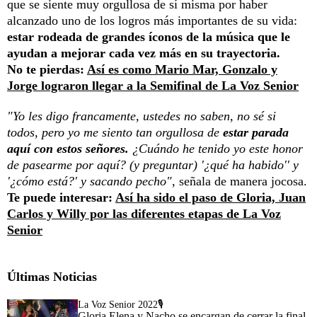
que se siente muy orgullosa de sí misma por haber
alcanzado uno de los logros más importantes de su vida:
estar rodeada de grandes íconos de la música que le
ayudan a mejorar cada vez más en su trayectoria.
No te pierdas:
Así es como Mario Mar, Gonzalo y
Jorge lograron llegar a la Semifinal de La Voz Senior
"Yo les digo francamente, ustedes no saben, no sé si
todos, pero yo me siento tan orgullosa de
estar parada
aquí con estos señores.
¿Cuándo he tenido yo este honor
de pasearme por aquí? (y preguntar) '¿qué ha habido'' y
'¿cómo está?' y sacando pecho",
señala de manera jocosa.
Te puede interesar:
Así ha sido el paso de Gloria, Juan
Carlos y Willy por las diferentes etapas de La Voz
Senior
Últimas Noticias
La Voz Senior 2022🎙️
Gloria Elena y Nacho se encargan de cerrar la final