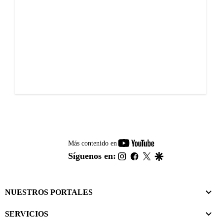
youtube-
Más contenido en
footer
instagram
facebook
twitter
google
Síguenos en:
NUESTROS PORTALES
SERVICIOS