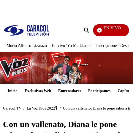
PUBLICIDAD
EN VIVO
Yo Me Llamo
Enviar
búsqueda
Murió Alfonso Lizarazo
En vivo 'Yo Me Llamo'
Inscripciones 'Desafío
Inicio
Exclusivos Web
Entrenadores
Participantes
Capítulo
Caracol TV
/
La Voz Kids 2022🎙️
/
Con un vallenato, Diana le pone sabor a la
Con un vallenato, Diana le pone