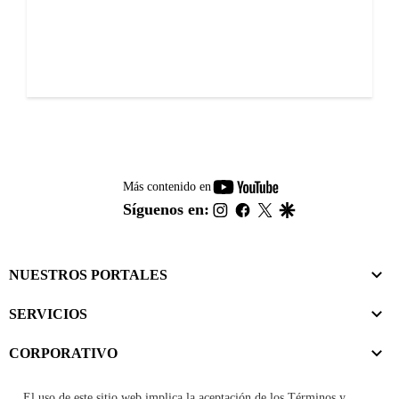
youtube-
Más contenido en
footer
instagram
facebook
twitter
google
Síguenos en:
NUESTROS PORTALES
SERVICIOS
CORPORATIVO
El uso de este sitio web implica la aceptación de los
Términos y