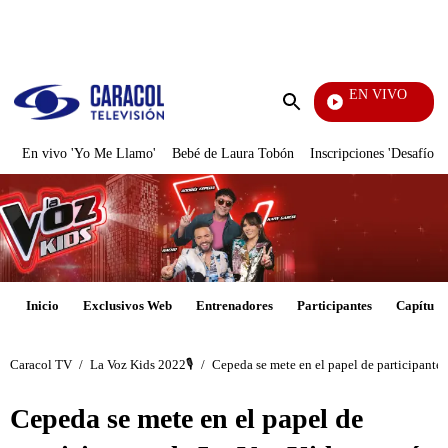
PUBLICIDAD
EN VIVO
Día A Día
Enviar
búsqueda
En vivo 'Yo Me Llamo'
Bebé de Laura Tobón
Inscripciones 'Desafío'
Inicio
Exclusivos Web
Entrenadores
Participantes
Capítulo
Caracol TV
/
La Voz Kids 2022🎙️
/
Cepeda se mete en el papel de participante d
Cepeda se mete en el papel de