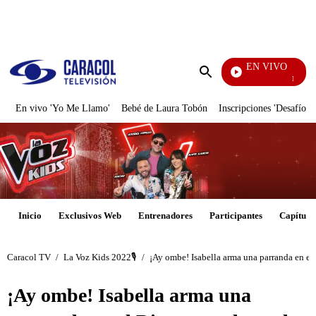
PUBLICIDAD
EN VIVO
Noches De
Enviar
búsqueda
En vivo 'Yo Me Llamo'
Bebé de Laura Tobón
Inscripciones 'Desafío'
Inicio
Exclusivos Web
Entrenadores
Participantes
Capítulo
Caracol TV
/
La Voz Kids 2022🎙️
/
¡Ay ombe! Isabella arma una parranda en el
¡Ay ombe! Isabella arma una