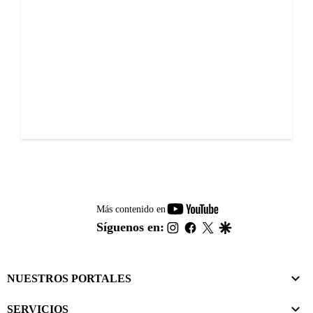
youtube-
Más contenido en
footer
instagram
facebook
twitter
google
Síguenos en:
NUESTROS PORTALES
SERVICIOS