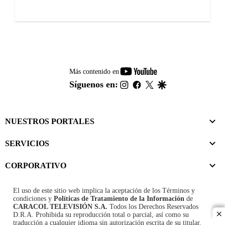
youtube-
Más contenido en
footer
instagram
facebook
twitter
google
Síguenos en:
NUESTROS PORTALES
SERVICIOS
CORPORATIVO
El uso de este sitio web implica la aceptación de los
Términos y
condiciones
y
Políticas de Tratamiento de la Información
de
CARACOL TELEVISIÓN S.A.
Todos los Derechos Reservados
D.R.A. Prohibida su reproducción total o parcial, así como su
cl
traducción a cualquier idioma sin autorización escrita de su titular.