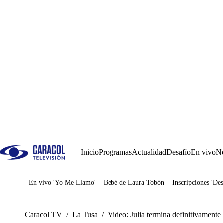
Inicio
Programas
Actualidad
Desafío
En vivo
No
En vivo 'Yo Me Llamo'
Bebé de Laura Tobón
Inscripciones 'Des
Juegos
Caracol TV
/
La Tusa
/
Video: Julia termina definitivamente