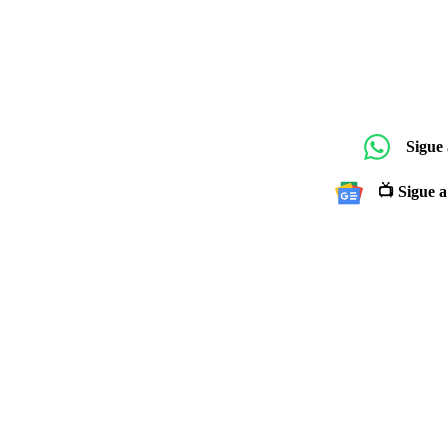
Sigue
📺 Sigue a