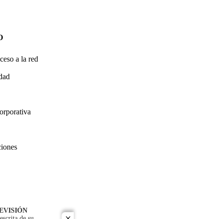
O
ceso a la red
idad
orporativa
ciones
EVISIÓN
escrita de su