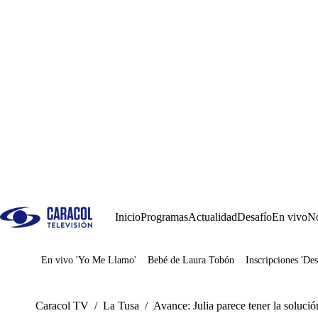
Inicio
Programas
Actualidad
Desafío
En vivo
No
En vivo 'Yo Me Llamo'
Bebé de Laura Tobón
Inscripciones 'Des
Juegos
Caracol TV
/
La Tusa
/
Avance: Julia parece tener la solució