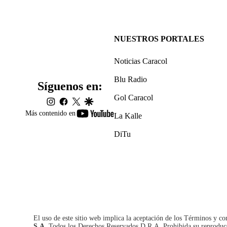
NUESTROS PORTALES
Noticias Caracol
Blu Radio
Síguenos en:
Gol Caracol
instagram
facebook
twitter
google
youtube-
Más contenido en
La Kalle
footer
DiTu
El uso de este sitio web implica la aceptación de los
Términos y co
S.A.
Todos los Derechos Reservados D.R.A. Prohibida su reproducció