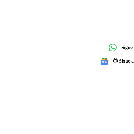
Sigue
📺 Sigue a