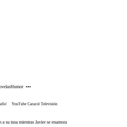
PUBLICIDAD
velas
Humor
afío'
YouTube Caracol Televisión
n a su tusa mientras Javier se enamora