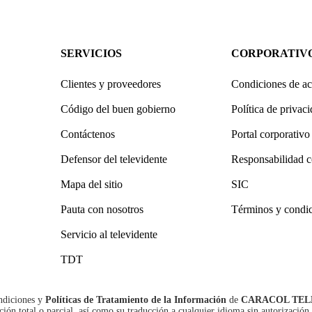
SERVICIOS
CORPORATIV
Clientes y proveedores
Condiciones de ac
Código del buen gobierno
Política de privac
Contáctenos
Portal corporativo
Defensor del televidente
Responsabilidad c
Mapa del sitio
SIC
Pauta con nosotros
Términos y condi
Servicio al televidente
TDT
ndiciones
y
Políticas de Tratamiento de la Información
de
CARACOL TEL
n total o parcial, así como su traducción a cualquier idioma sin autorización 