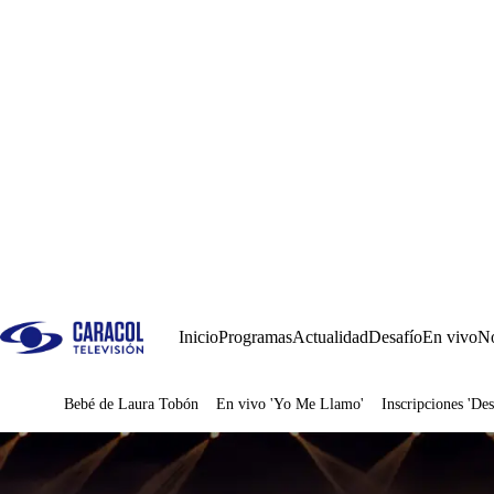
Inicio
Programas
Actualidad
Desafío
En vivo
No
Bebé de Laura Tobón
En vivo 'Yo Me Llamo'
Inscripciones 'Des
Juegos