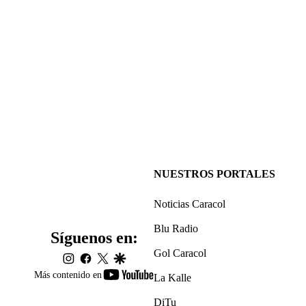
NUESTROS PORTALES
Noticias Caracol
Blu Radio
Síguenos en:
Gol Caracol
instagram
facebook
twitter
google
youtube-
Más contenido en
La Kalle
footer
DiTu