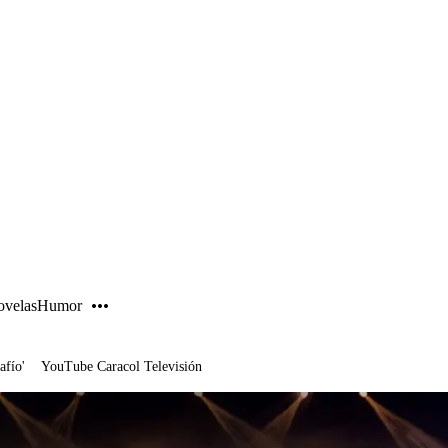
PUBLICIDAD
velas
Humor
afío'
YouTube Caracol Televisión