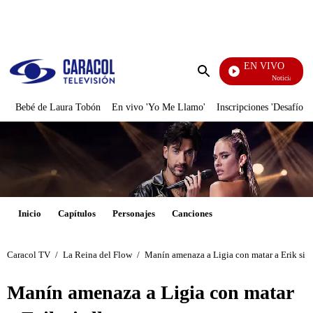
PUBLICIDAD
EN VIVO
Noticias Caracol
Enviar
búsqueda
Bebé de Laura Tobón
En vivo 'Yo Me Llamo'
Inscripciones 'Desafío'
Inicio
Capítulos
Personajes
Canciones
Caracol TV
/
La Reina del Flow
/
Manín amenaza a Ligia con matar a Erik si el
Manín amenaza a Ligia con matar