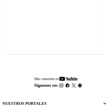
youtube-
Más contenido en
footer
instagram
facebook
twitter
google
Síguenos en:
NUESTROS PORTALES