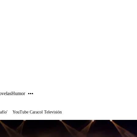
PUBLICIDAD
velas
Humor
afío'
YouTube Caracol Televisión