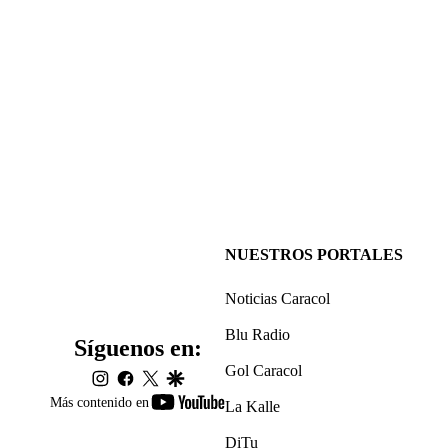
NUESTROS PORTALES
Noticias Caracol
Blu Radio
Síguenos en:
Gol Caracol
instagram
facebook
twitter
google
youtube-
Más contenido en
La Kalle
footer
DiTu