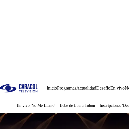
Inicio
Programas
Actualidad
Desafío
En vivo
No
En vivo 'Yo Me Llamo'
Bebé de Laura Tobón
Inscripciones 'Des
Juegos