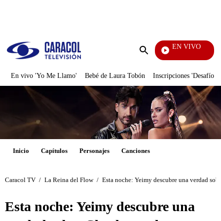
PUBLICIDAD
EN VIVO
Doble Vía
Enviar
búsqueda
En vivo 'Yo Me Llamo'
Bebé de Laura Tobón
Inscripciones 'Desafío'
Inicio
Capítulos
Personajes
Canciones
Caracol TV
/
La Reina del Flow
/
Esta noche: Yeimy descubre una verdad sobr
Esta noche: Yeimy descubre una