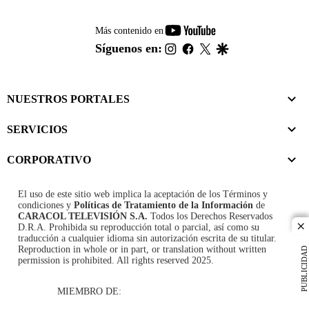
youtube-
Más contenido en
footer
instagram
facebook
twitter
google
Síguenos en:
NUESTROS PORTALES
SERVICIOS
CORPORATIVO
El uso de este sitio web implica la aceptación de los
Términos y
condiciones
y
Políticas de Tratamiento de la Información
de
CARACOL TELEVISIÓN S.A.
Todos los Derechos Reservados
D.R.A. Prohibida su reproducción total o parcial, así como su
cl
traducción a cualquier idioma sin autorización escrita de su titular.
Reproduction in whole or in part, or translation without written
PUBLICIDAD
permission is prohibited. All rights reserved 2025.
MIEMBRO DE: