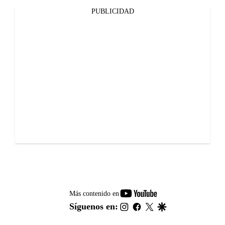
PUBLICIDAD
youtube-
Más contenido en
footer
instagram
facebook
twitter
google
Síguenos en: