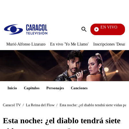
PUBLICIDAD
EN VIVO
Noticias 
Enviar
búsqueda
Murió Alfonso Lizarazo
En vivo 'Yo Me Llamo'
Inscripciones 'Desafío
Inicio
Capítulos
Personajes
Canciones
Caracol TV
/
La Reina del Flow
/
Esta noche: ¿el diablo tendrá siete vidas par
Esta noche: ¿el diablo tendrá siete