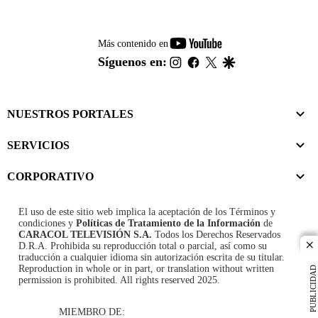
youtube-
Más contenido en
footer
instagram
facebook
twitter
google
Síguenos en:
NUESTROS PORTALES
SERVICIOS
CORPORATIVO
El uso de este sitio web implica la aceptación de los
Términos y
condiciones
y
Políticas de Tratamiento de la Información
de
CARACOL TELEVISIÓN S.A.
Todos los Derechos Reservados
D.R.A. Prohibida su reproducción total o parcial, así como su
cl
traducción a cualquier idioma sin autorización escrita de su titular.
Reproduction in whole or in part, or translation without written
PUBLICIDAD
permission is prohibited. All rights reserved 2025.
MIEMBRO DE: