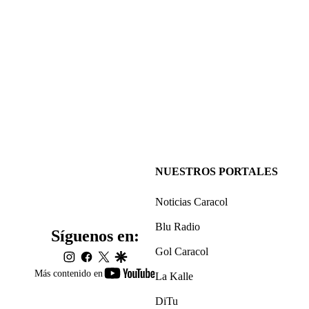
NUESTROS PORTALES
Noticias Caracol
Blu Radio
Síguenos en:
Gol Caracol
instagram
facebook
twitter
google
youtube-
Más contenido en
La Kalle
footer
DiTu