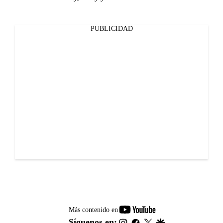
PUBLICIDAD
youtube-
Más contenido en
footer
instagram
facebook
twitter
google
Síguenos en: