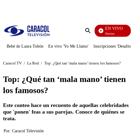
PUBLICIDAD
EN VIVO
El Juego De Mi Destino
Enviar
búsqueda
Bebé de Laura Tobón
En vivo 'Yo Me Llamo'
Inscripciones 'Desafío'
Caracol TV
/
La Red
/
Top: ¿Qué tan ‘mala mano’ tienen los famosos?
Top: ¿Qué tan ‘mala mano’ tienen
los famosos?
Este conteo hace un recuento de aquellas celebridades
que 'ponen' feas a sus parejas. Conoce de quiénes se
trata.
Por:
Caracol Televisión