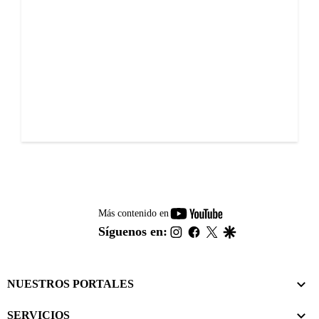
youtube-
Más contenido en
footer
instagram
facebook
twitter
google
Síguenos en:
NUESTROS PORTALES
SERVICIOS