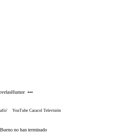
PUBLICIDAD
velas
Humor
afío'
YouTube Caracol Televisión
pe Bueno no han terminado