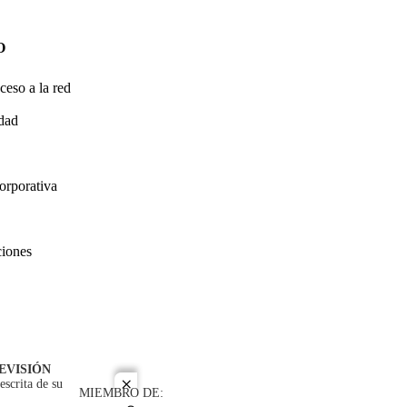
O
ceso a la red
idad
orporativa
ciones
EVISIÓN
escrita de su
close
MIEMBRO DE: