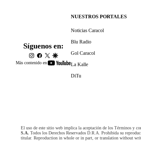
NUESTROS PORTALES
Noticias Caracol
Blu Radio
Síguenos en:
Gol Caracol
instagram
facebook
twitter
google
youtube-
Más contenido en
La Kalle
footer
DiTu
El uso de este sitio web implica la aceptación de los
Términos y co
S.A.
Todos los Derechos Reservados D.R.A. Prohibida su reproducció
titular. Reproduction in whole or in part, or translation without wri