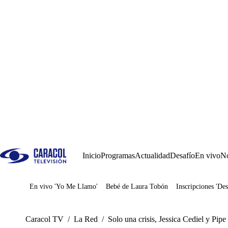
Inicio
Programas
Actualidad
Desafío
En vivo
No
En vivo 'Yo Me Llamo'
Bebé de Laura Tobón
Inscripciones 'Des
Juegos
Caracol TV
/
La Red
/
Solo una crisis, Jessica Cediel y Pi