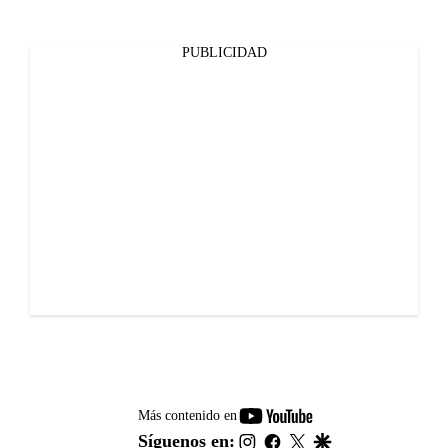
PUBLICIDAD
youtube-
Más contenido en
footer
instagram
facebook
twitter
google
Síguenos en: