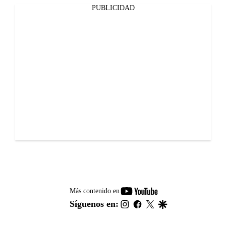
PUBLICIDAD
youtube-
Más contenido en
footer
instagram
facebook
twitter
google
Síguenos en: