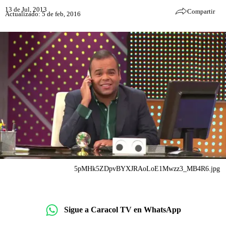
13 de Jul, 2013
Compartir
Actualizado: 5 de feb, 2016
5pMHk5ZDpvBYXJRAoLoE1Mwzz3_MB4R6.jpg
Sigue a Caracol TV en WhatsApp