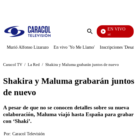
PUBLICIDAD
EN VIVO
Noticias Caracol
Enviar
búsqueda
Murió Alfonso Lizarazo
En vivo 'Yo Me Llamo'
Inscripciones 'Desafío
Caracol TV
/
La Red
/
Shakira y Maluma grabarán juntos de nuevo
Shakira y Maluma grabarán juntos
de nuevo
A pesar de que no se conocen detalles sobre su nueva
colaboración, Maluma viajó hasta España para grabar
con ‘Shaki’.
Por:
Caracol Televisión