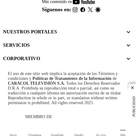
youtube-
Más contenido en
footer
instagram
facebook
twitter
google
Síguenos en:
NUESTROS PORTALES
SERVICIOS
CORPORATIVO
El uso de este sitio web implica la aceptación de los
Términos y
condiciones
y
Políticas de Tratamiento de la Información
de
CARACOL TELEVISIÓN S.A.
Todos los Derechos Reservados
D.R.A. Prohibida su reproducción total o parcial, así como su
cl
traducción a cualquier idioma sin autorización escrita de su titular.
Reproduction in whole or in part, or translation without written
PUBLICIDAD
permission is prohibited. All rights reserved 2025.
MIEMBRO DE:
Inicio
Programas
Actualidad
Desafío
En vivo
Más