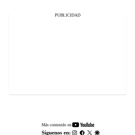
PUBLICIDAD
youtube-
Más contenido en
footer
instagram
facebook
twitter
google
Síguenos en: