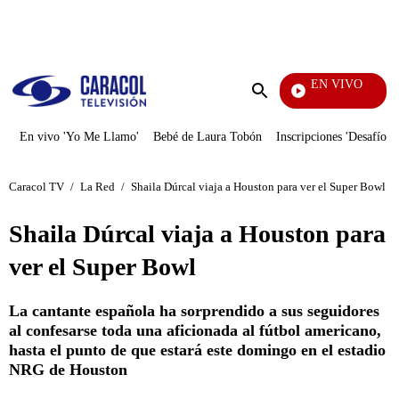
PUBLICIDAD
EN VIVO
Notici
Enviar
búsqueda
En vivo 'Yo Me Llamo'
Bebé de Laura Tobón
Inscripciones 'Desafío'
Caracol TV
/
La Red
/
Shaila Dúrcal viaja a Houston para ver el Super Bowl
Shaila Dúrcal viaja a Houston para
ver el Super Bowl
La cantante española ha sorprendido a sus seguidores
al confesarse toda una aficionada al fútbol americano,
hasta el punto de que estará este domingo en el estadio
NRG de Houston