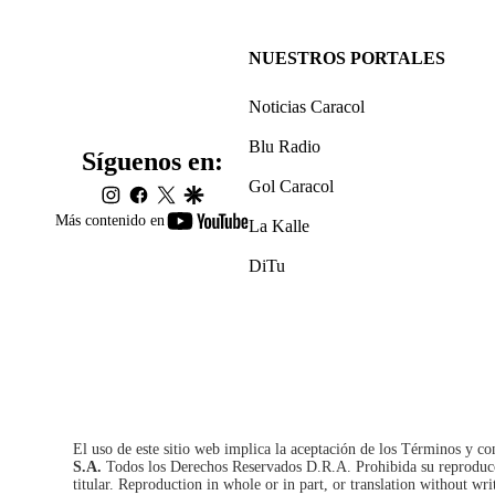
NUESTROS PORTALES
Noticias Caracol
Blu Radio
Síguenos en:
Gol Caracol
instagram
facebook
twitter
google
youtube-
Más contenido en
La Kalle
footer
DiTu
El uso de este sitio web implica la aceptación de los
Términos y co
S.A.
Todos los Derechos Reservados D.R.A. Prohibida su reproducció
titular. Reproduction in whole or in part, or translation without wri