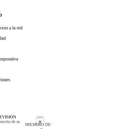
O
ceso a la red
idad
orporativa
ciones
EVISIÓN
escrita de su
close
MIEMBRO DE: