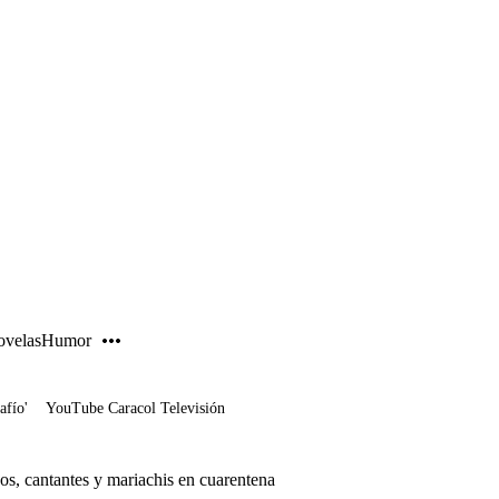
PUBLICIDAD
velas
Humor
afío'
YouTube Caracol Televisión
cos, cantantes y mariachis en cuarentena