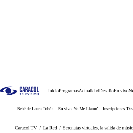
Inicio
Programas
Actualidad
Desafío
En vivo
No
Bebé de Laura Tobón
En vivo 'Yo Me Llamo'
Inscripciones 'Des
Juegos
Caracol TV
/
La Red
/
Serenatas virtuales, la salida de músi