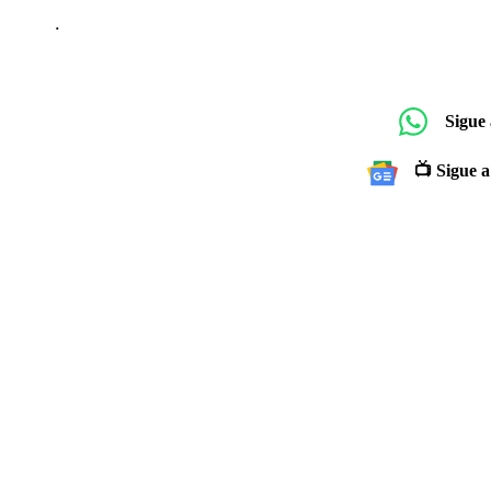
.
Sigue
📺 Sigue a