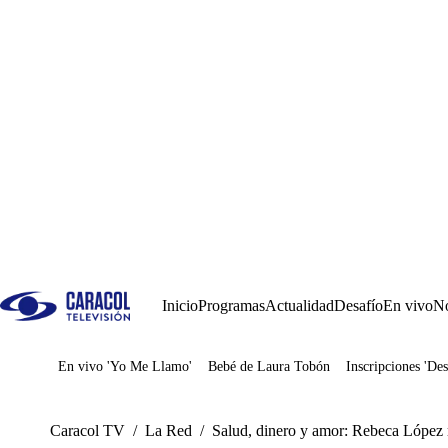
Inicio
Programas
Actualidad
Desafío
En vivo
No
En vivo 'Yo Me Llamo'
Bebé de Laura Tobón
Inscripciones 'Des
Juegos
Caracol TV
/
La Red
/
Salud, dinero y amor: Rebeca López r