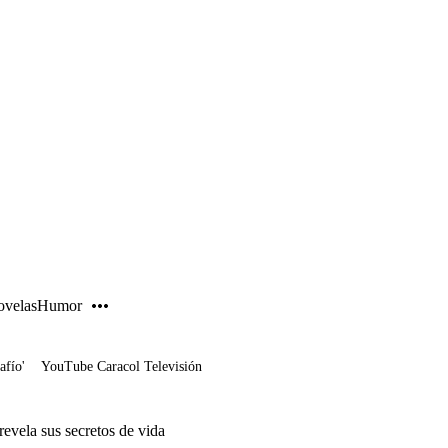
PUBLICIDAD
velas
Humor
afío'
YouTube Caracol Televisión
evela sus secretos de vida