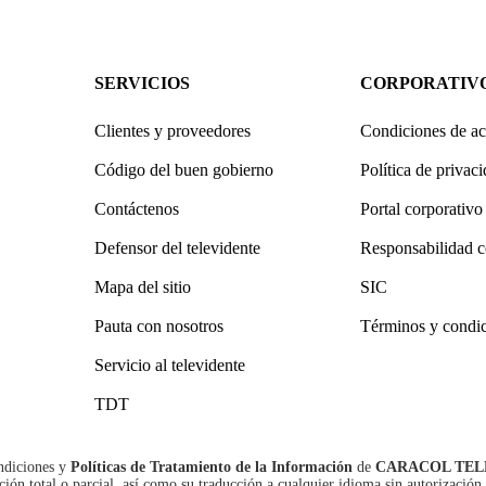
SERVICIOS
CORPORATIV
Clientes y proveedores
Condiciones de ac
Código del buen gobierno
Política de privac
Contáctenos
Portal corporativo
Defensor del televidente
Responsabilidad c
Mapa del sitio
SIC
Pauta con nosotros
Términos y condi
Servicio al televidente
TDT
ndiciones
y
Políticas de Tratamiento de la Información
de
CARACOL TEL
n total o parcial, así como su traducción a cualquier idioma sin autorización 