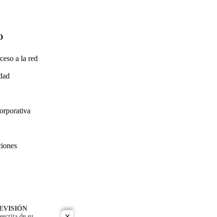
O
ceso a la red
idad
orporativa
ciones
EVISIÓN
escrita de su