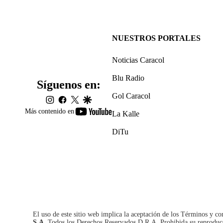
NUESTROS PORTALES
Noticias Caracol
Blu Radio
Síguenos en:
Gol Caracol
instagram
facebook
twitter
google
youtube-
Más contenido en
La Kalle
footer
DiTu
El uso de este sitio web implica la aceptación de los
Términos y co
S.A.
Todos los Derechos Reservados D.R.A. Prohibida su reproducció