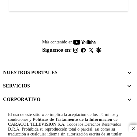
youtube-
Más contenido en
footer
instagram
facebook
twitter
google
Síguenos en:
NUESTROS PORTALES
SERVICIOS
CORPORATIVO
El uso de este sitio web implica la aceptación de los
Términos y
condiciones
y
Políticas de Tratamiento de la Información
de
CARACOL TELEVISIÓN S.A.
Todos los Derechos Reservados
D.R.A. Prohibida su reproducción total o parcial, así como su
cl
traducción a cualquier idioma sin autorización escrita de su titular.