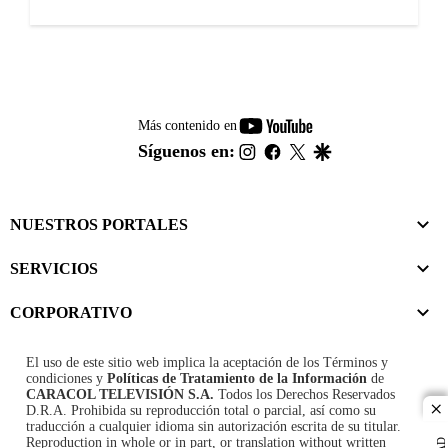
youtube-
Más contenido en
footer
instagram
facebook
twitter
google
Síguenos en:
NUESTROS PORTALES
SERVICIOS
CORPORATIVO
El uso de este sitio web implica la aceptación de los
Términos y
condiciones
y
Políticas de Tratamiento de la Información
de
CARACOL TELEVISIÓN S.A.
Todos los Derechos Reservados
D.R.A. Prohibida su reproducción total o parcial, así como su
cl
traducción a cualquier idioma sin autorización escrita de su titular.
Reproduction in whole or in part, or translation without written