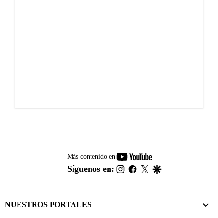
youtube-
Más contenido en
footer
instagram
facebook
twitter
google
Síguenos en:
NUESTROS PORTALES