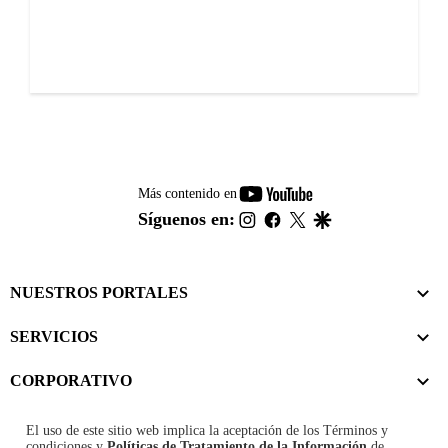
youtube-
Más contenido en
footer
instagram
facebook
twitter
google
Síguenos en:
NUESTROS PORTALES
SERVICIOS
CORPORATIVO
El uso de este sitio web implica la aceptación de los
Términos y
condiciones
y
Políticas de Tratamiento de la Información
de