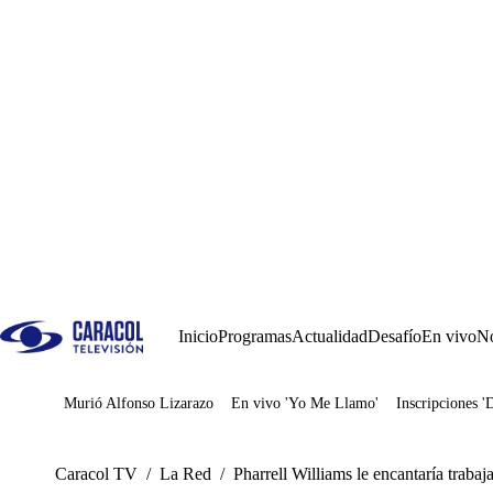
Inicio
Programas
Actualidad
Desafío
En vivo
No
Murió Alfonso Lizarazo
En vivo 'Yo Me Llamo'
Inscripciones '
Juegos
Caracol TV
/
La Red
/
Pharrell Williams le encantaría trabaj