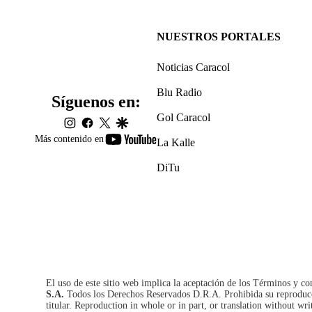
NUESTROS PORTALES
Noticias Caracol
Blu Radio
Síguenos en:
Gol Caracol
instagram
facebook
twitter
google
youtube-
Más contenido en
La Kalle
footer
DiTu
El uso de este sitio web implica la aceptación de los
Términos y co
S.A.
Todos los Derechos Reservados D.R.A. Prohibida su reproducció
titular. Reproduction in whole or in part, or translation without wri