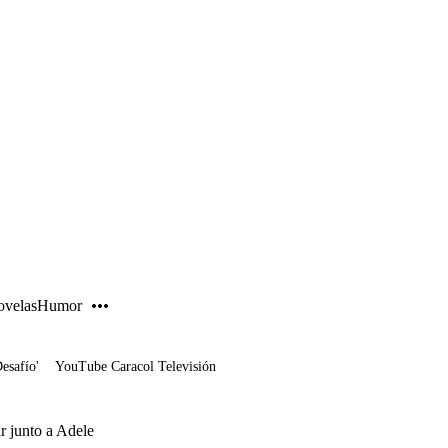
PUBLICIDAD
velas
Humor
Desafío'
YouTube Caracol Televisión
ar junto a Adele