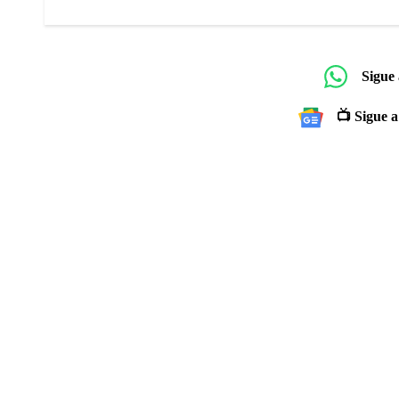
Sigue
📺 Sigue a