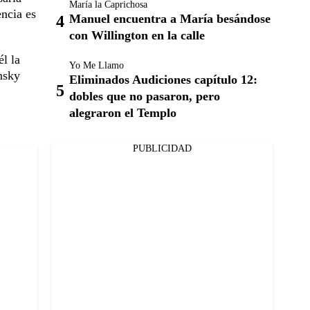
María la Caprichosa
encia es
Manuel encuentra a María besándose
con Willington en la calle
él la
Yo Me Llamo
nsky
Eliminados Audiciones capítulo 12:
dobles que no pasaron, pero
alegraron el Templo
PUBLICIDAD