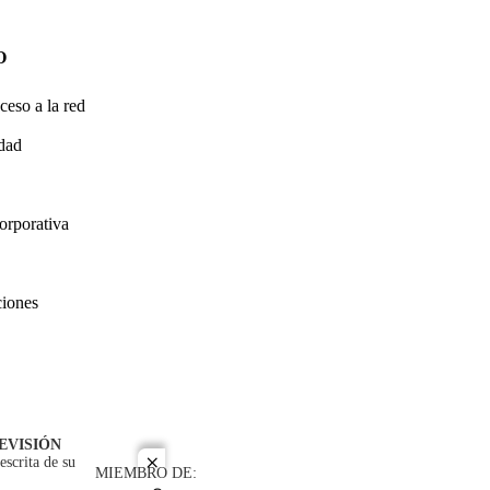
O
ceso a la red
idad
orporativa
ciones
EVISIÓN
escrita de su
close
MIEMBRO DE: