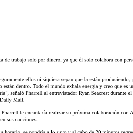
ta de trabajo solo por dinero, ya que él solo colabora con per
eguramente ellos ni siquiera sepan que la están produciendo, 
do están dentro. Todo el mundo exhala energía y creo que es u
ía", señaló Pharrell al entrevistador Ryan Seacrest durante el
 Daily Mail.
a Pharrell le encantaría realizar su próxima colaboración con 
 en sus canciones.
su horario, se pondría a lo suyo y al cabo de 20 minutos regre