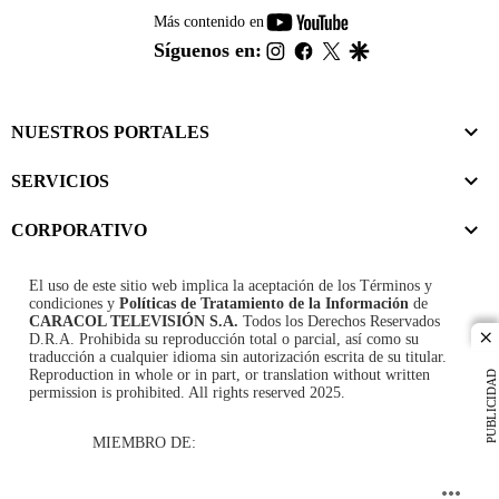
youtube-
Más contenido en
footer
instagram
facebook
twitter
google
Síguenos en:
NUESTROS PORTALES
SERVICIOS
CORPORATIVO
El uso de este sitio web implica la aceptación de los
Términos y
condiciones
y
Políticas de Tratamiento de la Información
de
CARACOL TELEVISIÓN S.A.
Todos los Derechos Reservados
D.R.A. Prohibida su reproducción total o parcial, así como su
cl
traducción a cualquier idioma sin autorización escrita de su titular.
Reproduction in whole or in part, or translation without written
PUBLICIDAD
permission is prohibited. All rights reserved 2025.
MIEMBRO DE: