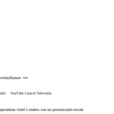
PUBLICIDAD
velas
Humor
afío'
YouTube Caracol Televisión
emperaturas visitó Londres con un pronunciado escote