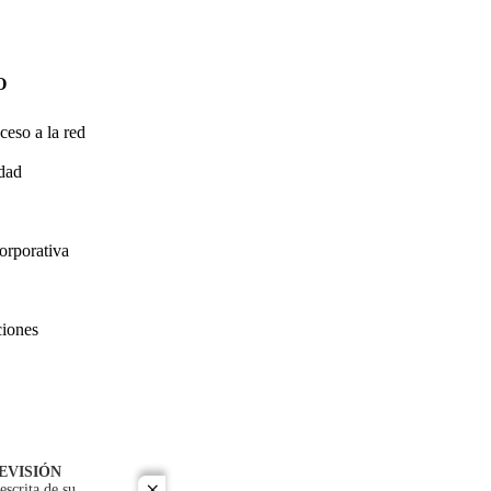
O
ceso a la red
idad
orporativa
ciones
EVISIÓN
escrita de su