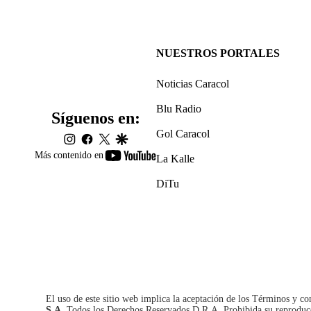
NUESTROS PORTALES
Noticias Caracol
Blu Radio
Síguenos en:
Gol Caracol
instagram
facebook
twitter
google
youtube-
Más contenido en
La Kalle
footer
DiTu
El uso de este sitio web implica la aceptación de los
Términos y co
S.A.
Todos los Derechos Reservados D.R.A. Prohibida su reproducció