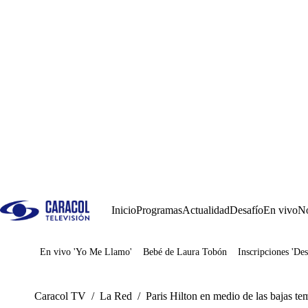
Inicio
Programas
Actualidad
Desafío
En vivo
No
En vivo 'Yo Me Llamo'
Bebé de Laura Tobón
Inscripciones 'Des
Juegos
Caracol TV
/
La Red
/
Paris Hilton en medio de las bajas t