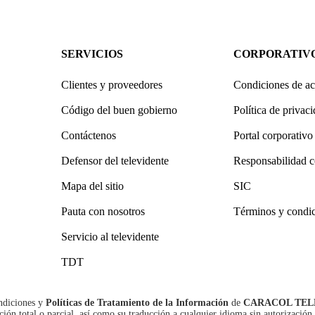
SERVICIOS
CORPORATIV
Clientes y proveedores
Condiciones de ac
Código del buen gobierno
Política de privac
Contáctenos
Portal corporativo
Defensor del televidente
Responsabilidad c
Mapa del sitio
SIC
Pauta con nosotros
Términos y condi
Servicio al televidente
TDT
ndiciones
y
Políticas de Tratamiento de la Información
de
CARACOL TEL
n total o parcial, así como su traducción a cualquier idioma sin autorización 