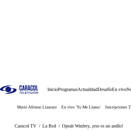
Inicio
Programas
Actualidad
Desafío
En vivo
No
Murió Alfonso Lizarazo
En vivo 'Yo Me Llamo'
Inscripciones '
Juegos
Caracol TV
/
La Red
/
Oprah Winfrey, ¡eso es un anillo!