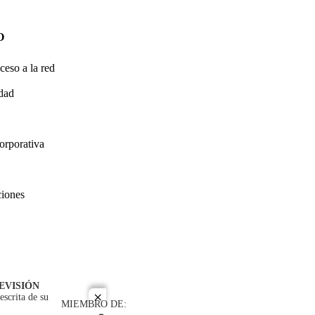
O
ceso a la red
idad
orporativa
ciones
EVISIÓN
escrita de su
close
MIEMBRO DE: