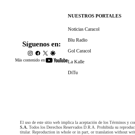
NUESTROS PORTALES
Noticias Caracol
Blu Radio
Síguenos en:
Gol Caracol
instagram
facebook
twitter
google
youtube-
Más contenido en
La Kalle
footer
DiTu
El uso de este sitio web implica la aceptación de los
Términos y co
S.A.
Todos los Derechos Reservados D.R.A. Prohibida su reproducció
titular. Reproduction in whole or in part, or translation without wri