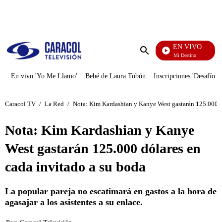
PUBLICIDAD
EN VIVO
El Juego De Mi Destino
Enviar
búsqueda
En vivo 'Yo Me Llamo'
Bebé de Laura Tobón
Inscripciones 'Desafío'
Caracol TV
/
La Red
/
Nota: Kim Kardashian y Kanye West gastarán 125.000 dó
Nota: Kim Kardashian y Kanye
West gastarán 125.000 dólares en
cada invitado a su boda
La popular pareja no escatimará en gastos a la hora de
agasajar a los asistentes a su enlace.