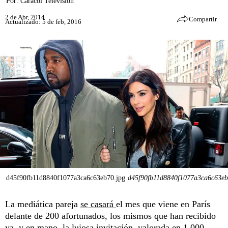
Por:
Caracol Televisión
2 de Abr, 2014
Compartir
Actualizado: 5 de feb, 2016
d45f90fb11d8840f1077a3ca6c63eb70.jpg
d45f90fb11d8840f1077a3ca6c63eb
La mediática pareja
se casará
el mes que viene en París
delante de 200 afortunados, los mismos que han recibido
ya, y en mano, la lujosa invitación, valorada en 1 000