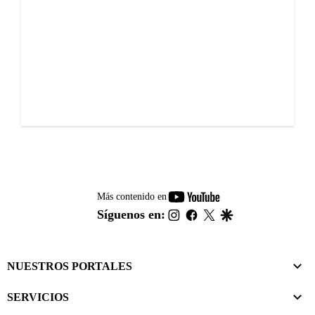
youtube-
Más contenido en
footer
instagram
facebook
twitter
google
Síguenos en:
NUESTROS PORTALES
SERVICIOS