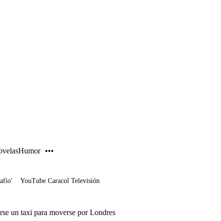
PUBLICIDAD
velas
Humor
afío'
YouTube Caracol Televisión
se un taxi para moverse por Londres