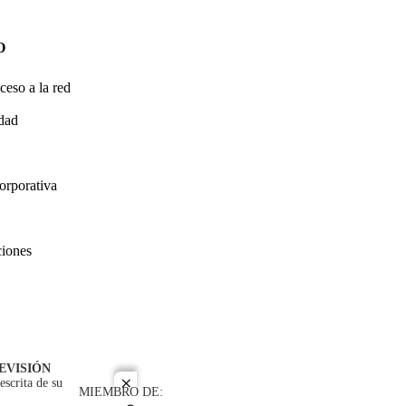
O
ceso a la red
idad
orporativa
ciones
EVISIÓN
escrita de su
close
MIEMBRO DE: