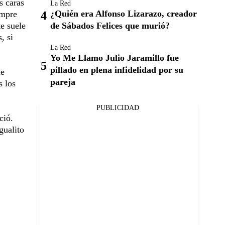
s caras
La Red
¿Quién era Alfonso Lizarazo, creador
empre
te suele
de Sábados Felices que murió?
, si
La Red
Yo Me Llamo Julio Jaramillo fue
pillado en plena infidelidad por su
de
pareja
s los
PUBLICIDAD
ció.
gualito