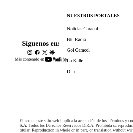
NUESTROS PORTALES
Noticias Caracol
Blu Radio
Síguenos en:
Gol Caracol
instagram
facebook
twitter
google
youtube-
Más contenido en
La Kalle
footer
DiTu
El uso de este sitio web implica la aceptación de los
Términos y co
S.A.
Todos los Derechos Reservados D.R.A. Prohibida su reproducció
titular. Reproduction in whole or in part, or translation without wri