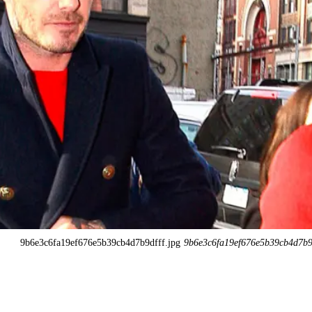
9b6e3c6fa19ef676e5b39cb4d7b9dfff.jpg
9b6e3c6fa19ef676e5b39cb4d7b9d