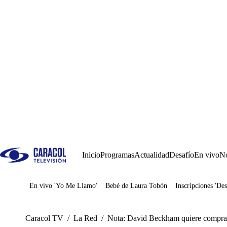
Inicio
Programas
Actualidad
Desafío
En vivo
No
En vivo 'Yo Me Llamo'
Bebé de Laura Tobón
Inscripciones 'Des
Juegos
Caracol TV
/
La Red
/
Nota: David Beckham quiere comprar