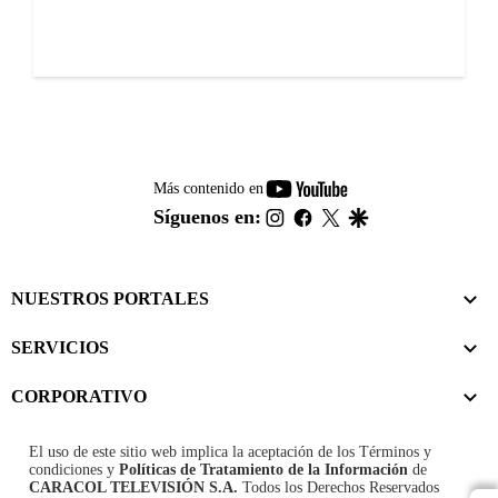
youtube-
Más contenido en
footer
instagram
facebook
twitter
google
Síguenos en:
NUESTROS PORTALES
SERVICIOS
CORPORATIVO
El uso de este sitio web implica la aceptación de los
Términos y
condiciones
y
Políticas de Tratamiento de la Información
de
CARACOL TELEVISIÓN S.A.
Todos los Derechos Reservados