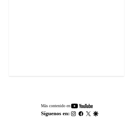
youtube-
Más contenido en
footer
instagram
facebook
twitter
google
Síguenos en: