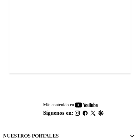
youtube-
Más contenido en
footer
instagram
facebook
twitter
google
Síguenos en:
NUESTROS PORTALES