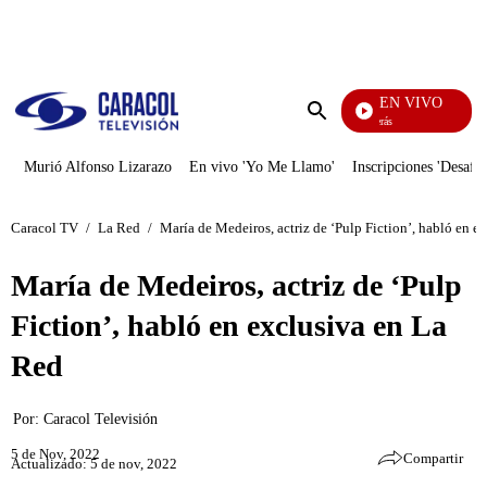
PUBLICIDAD
EN VIVO
También Caerás
Enviar
búsqueda
Murió Alfonso Lizarazo
En vivo 'Yo Me Llamo'
Inscripciones 'Desafío
Caracol TV
/
La Red
/
María de Medeiros, actriz de ‘Pulp Fiction’, habló en e
María de Medeiros, actriz de ‘Pulp
Fiction’, habló en exclusiva en La
Red
Por:
Caracol Televisión
5 de Nov, 2022
Compartir
Actualizado: 5 de nov, 2022