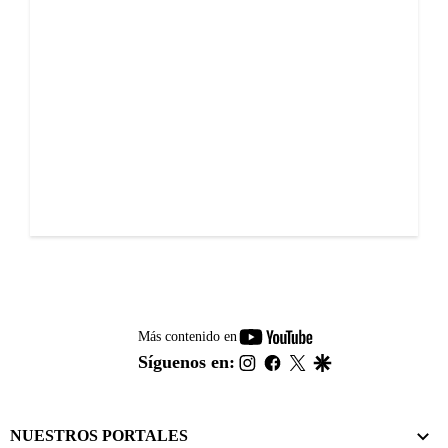
youtube-
Más contenido en
footer
instagram
facebook
twitter
google
Síguenos en:
NUESTROS PORTALES