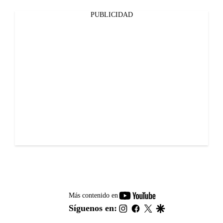
PUBLICIDAD
youtube-
Más contenido en
footer
instagram
facebook
twitter
google
Síguenos en: