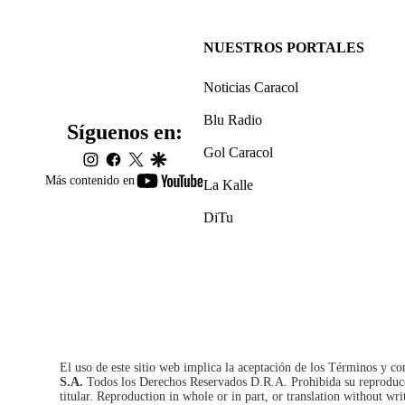
NUESTROS PORTALES
Noticias Caracol
Blu Radio
Síguenos en:
Gol Caracol
instagram
facebook
twitter
google
youtube-
Más contenido en
La Kalle
footer
DiTu
El uso de este sitio web implica la aceptación de los
Términos y co
S.A.
Todos los Derechos Reservados D.R.A. Prohibida su reproducció
titular. Reproduction in whole or in part, or translation without wri