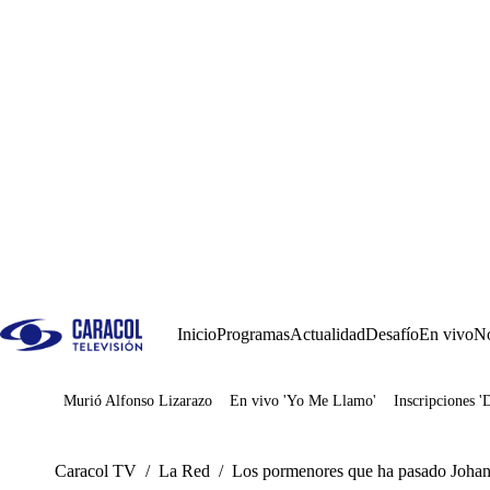
Inicio
Programas
Actualidad
Desafío
En vivo
No
Murió Alfonso Lizarazo
En vivo 'Yo Me Llamo'
Inscripciones '
Juegos
Caracol TV
/
La Red
/
Los pormenores que ha pasado Johan