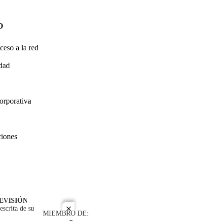
O
ceso a la red
idad
orporativa
ciones
EVISIÓN
escrita de su
close
MIEMBRO DE: