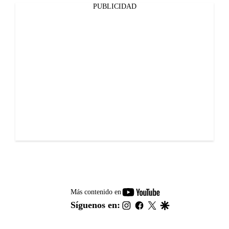
PUBLICIDAD
youtube-
Más contenido en
footer
instagram
facebook
twitter
google
Síguenos en: