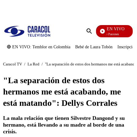
PUBLICIDAD
EN VIVO
Tormenta De Pasiones
Enviar
búsqueda
🔴 EN VIVO: Temblor en Colombia
Bebé de Laura Tobón
Inscripcion
Caracol TV
/
La Red
/
"La separación de estos dos hermanos me está acabando
"La separación de estos dos
hermanos me está acabando, me
está matando": Dellys Corrales
La mala relación que tienen Silvestre Dangond y su
hermano, está llevando a su madre al borde de una
crisis.